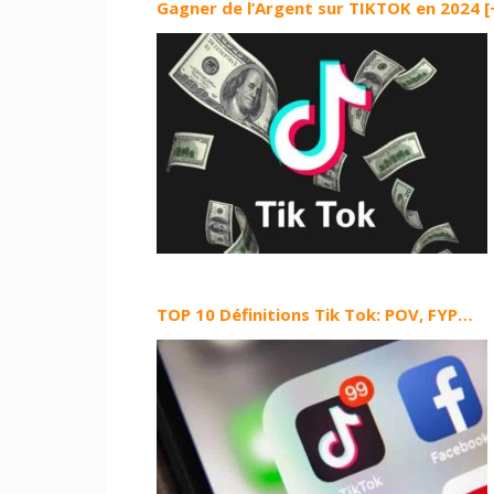
Gagner de l’Argent sur TIKTOK en 2024 
TOP 10 Définitions Tik Tok: POV, FYP…