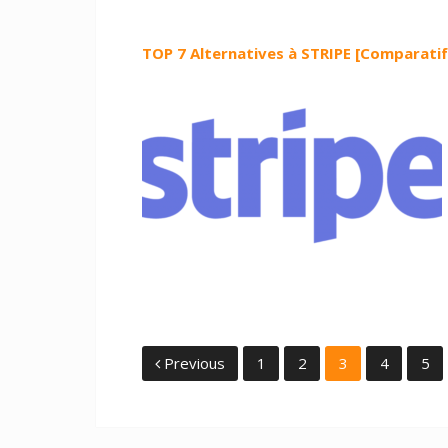
TOP 7 Alternatives à STRIPE [Comparatif
Navigation
Previous
1
2
3
4
5
des
articles