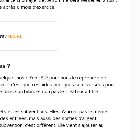
ssurance chômage. Cette somme sera verser en 2 fois :
de après 6 mois d’exercice.
te :
NACRE
.
es ?
uelque chose d’un côté pour nous le reprendre de
t savoir, c’est que ces aides publiques sont versées pour
ure dans son bilan, et non pas le créateur à titre
prêts et les subventions. Elles n’auront pas le même
a des entrées, mais aussi des sorties d’argent.
ubvention, c’est différent. Elle vient s’ajouter au